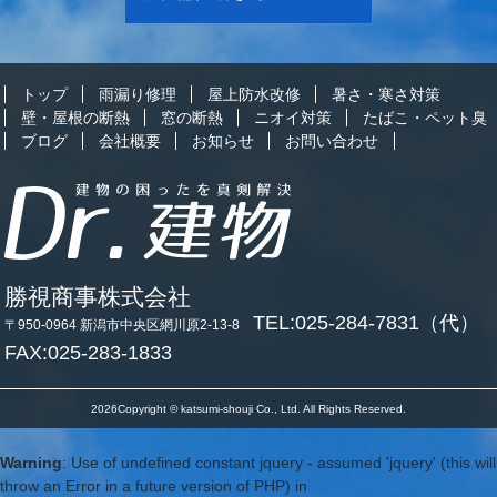
トップ
雨漏り修理
屋上防水改修
暑さ・寒さ対策
壁・屋根の断熱
窓の断熱
ニオイ対策
たばこ・ペット臭
ブログ
会社概要
お知らせ
お問い合わせ
勝視商事株式会社
TEL:025-284-7831（代）
〒950-0964 新潟市中央区網川原2-13-8
FAX:025-283-1833
2026Copyright © katsumi-shouji Co., Ltd. All Rights Reserved.
Warning
: Use of undefined constant jquery - assumed 'jquery' (this will
throw an Error in a future version of PHP) in