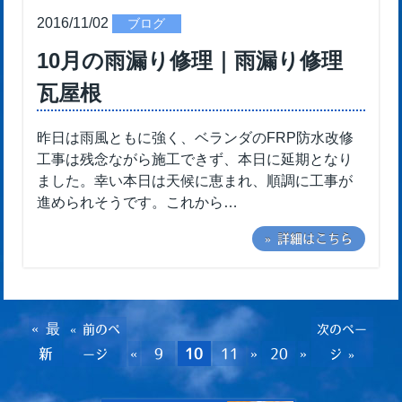
2016/11/02
ブログ
10月の雨漏り修理｜雨漏り修理
瓦屋根
昨日は雨風ともに強く、ベランダのFRP防水改修
工事は残念ながら施工できず、本日に延期となり
ました。幸い本日は天候に恵まれ、順調に工事が
進められそうです。これから…
» 詳細はこちら
« 最
« 前のペ
次のペー
新
«
9
10
11
»
20
»
ージ
ジ »