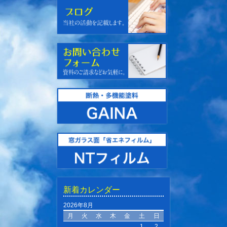
新着カレンダー
2026年8月
月
火
水
木
金
土
日
1
2