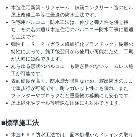
木造住宅新築・リフォーム、鉄筋コンクリート造のビル
屋上改修工事等に最適の防水工法です。
住宅用バルコニー防水工法は、伸びと弾力性を併せ持
ち、その名の通り木造住宅のバルコニー防水工事に最適
な工法です。
弾性Ｆ．Ｒ．Ｐ（ガラス繊維強化プラスチック）樹脂の
特性によって、施工後翌日から使用が可能なため、工期
が大幅に短縮できます。
あらゆる形状のバルコニーも継ぎ目のないシームレス施
工が可能です。
表面硬度が高く、防水層が強靭なため、露出防水のまま
で重歩行が可能です。耐シガレット性にも優れ、また、
プランターやブロックなど重量物の移動にも安心です。
屋上緑化やプール等特殊な用途にも対応できます。
■標準施工法
木造ＦＲＰ防水工法では、面木処理からドレインの取り