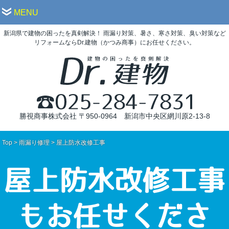
MENU
新潟県で建物の困ったを真剣解決！ 雨漏り対策、暑さ、寒さ対策、臭い対策など
リフォームならDr.建物（かつみ商事）にお任せください。
勝視商事株式会社
〒950-0964 新潟市中央区網川原2-13-8
Top
>
雨漏り修理
>
屋上防水改修工事
屋上防水改修工事
もお任せくださ