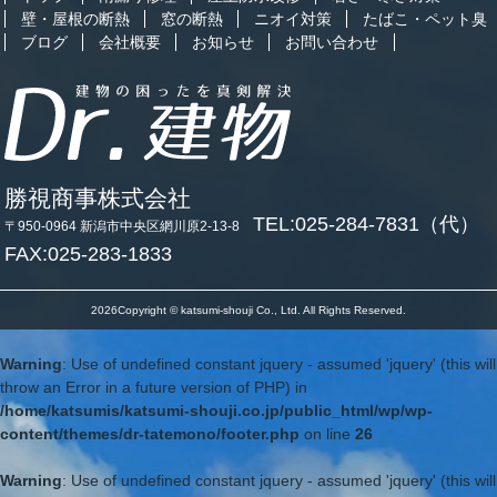
壁・屋根の断熱
窓の断熱
ニオイ対策
たばこ・ペット臭
ブログ
会社概要
お知らせ
お問い合わせ
勝視商事株式会社
TEL:025-284-7831（代）
〒950-0964 新潟市中央区網川原2-13-8
FAX:025-283-1833
2026Copyright © katsumi-shouji Co., Ltd. All Rights Reserved.
Warning
: Use of undefined constant jquery - assumed 'jquery' (this will
throw an Error in a future version of PHP) in
/home/katsumis/katsumi-shouji.co.jp/public_html/wp/wp-
content/themes/dr-tatemono/footer.php
on line
26
Warning
: Use of undefined constant jquery - assumed 'jquery' (this will