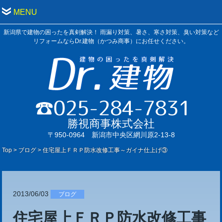
MENU
新潟県で建物の困ったを真剣解決！ 雨漏り対策、暑さ、寒さ対策、臭い対策など
リフォームならDr.建物（かつみ商事）にお任せください。
勝視商事株式会社
〒950-0964 新潟市中央区網川原2-13-8
Top
>
ブログ
>
住宅屋上ＦＲＰ防水改修工事～ガイナ仕上げ③
2013/06/03
ブログ
住宅屋上ＦＲＰ防水改修工事