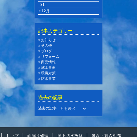
31
« 12月
記事カテゴリー
お知らせ
その他
ブログ
リフォーム
商品情報
施工事例
環境対策
防水事業
過去の記事
過去の記事
トップ
雨漏り修理
屋上防水改修
暑さ・寒さ対策