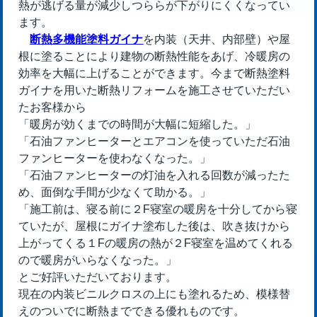
熱が逃げる量が減少しつららが下がりにくくなってい
ます。
断熱多機能塗料ガイナ
を内装（天井、内部壁）や屋
根に塗ることにより建物の断熱性能をあげ、冷暖房の
効率を大幅に上げることができます。今まで断熱塗料
ガイナを用いた断熱リフォームを施工させていただい
たお客様から
「暖房が効くまでの時間が大幅に短縮した。」
「石油ファンヒーターとエアコンを使っていただ石油
ファンヒーターを使わなくなった。」
「石油ファンヒーターの灯油を入れる回数が減ったた
め、面倒な手間が少なくて助かる。」
「施工前は、寝る前に２F寝室の暖房を十分してから寝
ていたが、屋根にガイナ塗布した後は、吹き抜けから
上がってくる１Fの暖房の熱が２F寝室を温めてくれる
ので暖房がいらなくなった。」
とご好評いただいております。
現在の内装ビニルクロスの上にも塗れるため、模様替
えのついでに断熱までできる優れものです。