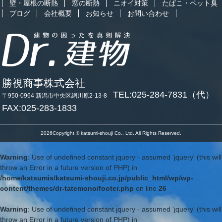
壁・屋根の断熱
窓の断熱
ニオイ対策
たばこ・ペット臭
ブログ
会社概要
お知らせ
お問い合わせ
勝視商事株式会社
TEL:025-284-7831（代）
〒950-0964 新潟市中央区網川原2-13-8
FAX:025-283-1833
2026Copyright © katsumi-shouji Co., Ltd. All Rights Reserved.
Warning
: Use of undefined constant jquery - assumed 'jquery' (this will
throw an Error in a future version of PHP) in
/home/katsumis/katsumi-shouji.co.jp/public_html/wp/wp-
content/themes/dr-tatemono/footer.php
on line
26
Warning
: Use of undefined constant jquery - assumed 'jquery' (this will
throw an Error in a future version of PHP) in