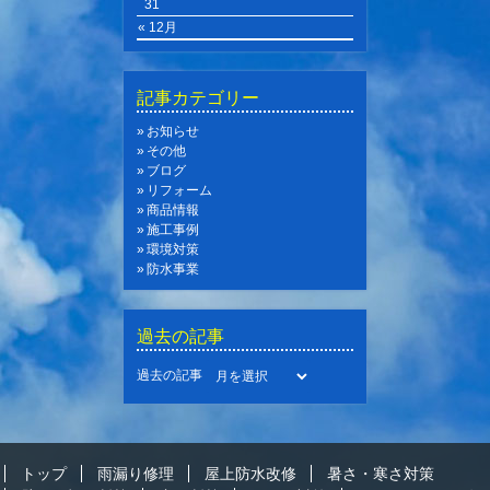
31
« 12月
記事カテゴリー
お知らせ
その他
ブログ
リフォーム
商品情報
施工事例
環境対策
防水事業
過去の記事
過去の記事
トップ
雨漏り修理
屋上防水改修
暑さ・寒さ対策