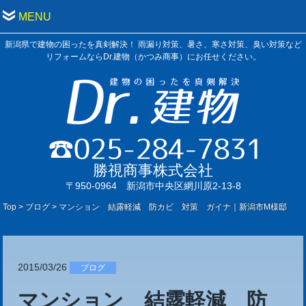
MENU
新潟県で建物の困ったを真剣解決！ 雨漏り対策、暑さ、寒さ対策、臭い対策など
リフォームならDr.建物（かつみ商事）にお任せください。
勝視商事株式会社
〒950-0964 新潟市中央区網川原2-13-8
Top
>
ブログ
>
マンション 結露軽減 防カビ 対策 ガイナ｜新潟市M様邸
2015/03/26
ブログ
マンション 結露軽減 防