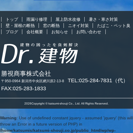
トップ
雨漏り修理
屋上防水改修
暑さ・寒さ対策
壁・屋根の断熱
窓の断熱
ニオイ対策
たばこ・ペット臭
ブログ
会社概要
お知らせ
お問い合わせ
勝視商事株式会社
TEL:025-284-7831（代）
〒950-0964 新潟市中央区網川原2-13-8
FAX:025-283-1833
2026Copyright © katsumi-shouji Co., Ltd. All Rights Reserved.
Warning
: Use of undefined constant jquery - assumed 'jquery' (this will
throw an Error in a future version of PHP) in
/home/katsumis/katsumi-shouji.co.jp/public_html/wp/wp-