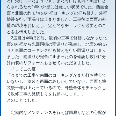
ろに受けていたようです。また冬には北西の風雪にさ
らされるため1年中外壁には厳しい状況でした。西面全
面と北面の約１/４の外壁コーキングの打ち替え、外壁
塗装を行い雨漏りは止まりました。工事後に西面の外
壁の環境をお伝えし、定期的なチェックが必要とのこ
とをお伝えしました。
2度目は4年ほど前、最初の工事で修繕しなかった北
面の外壁から先回同様の雨漏りが発生し、北面の約３/
４と東面のコーキング打ち替えを行い雨漏りは止まり
ました。雨漏りが完全に止まったのを確認し数回に分
け内装のリフォームもさせていただきました。
そしてこの度
「今までの工事で南面のコーキングがまだ打ち替えて
いないし、塗装も西面のみしかしていない。西面も塗
装後十年以上たっているので、外壁全体をチェックし
て改修工事の見積もりをお願いします。」
とのことでした。
定期的なメンテナンスを行えば雨漏りなどの心配が