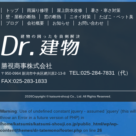
トップ
雨漏り修理
屋上防水改修
暑さ・寒さ対策
壁・屋根の断熱
窓の断熱
ニオイ対策
たばこ・ペット臭
ブログ
会社概要
お知らせ
お問い合わせ
勝視商事株式会社
TEL:025-284-7831（代）
〒950-0964 新潟市中央区網川原2-13-8
FAX:025-283-1833
2026Copyright © katsumi-shouji Co., Ltd. All Rights Reserved.
Warning
: Use of undefined constant jquery - assumed 'jquery' (this will
throw an Error in a future version of PHP) in
/home/katsumis/katsumi-shouji.co.jp/public_html/wp/wp-
content/themes/dr-tatemono/footer.php
on line
26