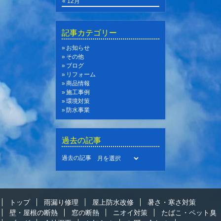
« 12月
記事カテゴリー
お知らせ
その他
ブログ
リフォーム
商品情報
施工事例
環境対策
防水事業
過去の記事
過去の記事
トップ
雨漏り修理
屋上防水改修
暑さ・寒さ対策
壁・屋根の断熱
窓の断熱
ニオイ対策
たばこ・ペット臭