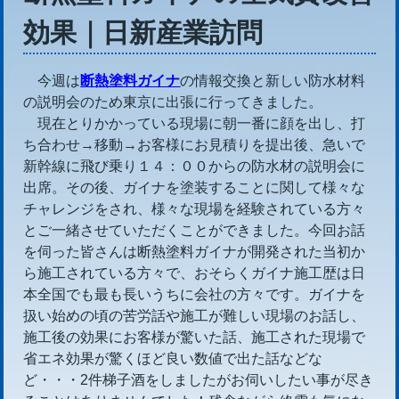
効果｜日新産業訪問
今週は
断熱塗料ガイナ
の情報交換と新しい防水材料
の説明会のため東京に出張に行ってきました。
現在とりかかっている現場に朝一番に顔を出し、打
ち合わせ→移動→お客様にお見積りを提出後、急いで
新幹線に飛び乗り１４：００からの防水材の説明会に
出席。その後、ガイナを塗装することに関して様々な
チャレンジをされ、様々な現場を経験されている方々
とご一緒させていただくことができました。今回お話
を伺った皆さんは断熱塗料ガイナが開発された当初か
ら施工されている方々で、おそらくガイナ施工歴は日
本全国でも最も長いうちに会社の方々です。ガイナを
扱い始めの頃の苦労話や施工が難しい現場のお話し、
施工後の効果にお客様が驚いた話、施工された現場で
省エネ効果が驚くほど良い数値で出た話などな
ど・・・2件梯子酒をしましたがお伺いしたい事が尽き