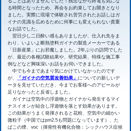
ることはありませんでした！残念ながら終電も気にな
る時間となったため、再会をお約束してお開きとなり
ました。実際に現場で体験され苦労されたお話しはガ
イナの見識を広めるために何事にも変えられない貴重
なお話でした。
翌日少し二日酔い感もありましたが、仕入れ先をま
わり、いよいよ断熱塗料ガイナの製造メーカーである
「日新産業」にお邪魔しました。2年ぶりの訪問でした
が、最近の各種試験結果や、研究結果、特殊な施工事
例などなど興味深いお話をお伺いできました。
中でも今まであまり気にかけていなかったのです
が、
「ガイナの空気質改善効果」
についての新しいデ
ータを見せていただき、今までお客様へのアピールが
足りなかったと反省しました。
ガイナは空気中の浮遊物とガイナから発生するマイ
ナスイオンが結合し浮遊物を落とす効果があります。
この効果がうまく発揮されると花粉、空気中の細かい
微粒子（中国ではpm2.5も問題になっています）、た
ばこの煙、voc（
揮発性有機化合物：シックハウス症候