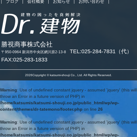
ブログ
会社概要
お知らせ
お問い合わせ
勝視商事株式会社
TEL:025-284-7831（代）
〒950-0964 新潟市中央区網川原2-13-8
FAX:025-283-1833
2026Copyright © katsumi-shouji Co., Ltd. All Rights Reserved.
Warning
: Use of undefined constant jquery - assumed 'jquery' (this will
throw an Error in a future version of PHP) in
/home/katsumis/katsumi-shouji.co.jp/public_html/wp/wp-
content/themes/dr-tatemono/footer.php
on line
26
Warning
: Use of undefined constant jquery - assumed 'jquery' (this will
throw an Error in a future version of PHP) in
/home/katsumis/katsumi-shouji.co.jp/public_html/wp/wp-