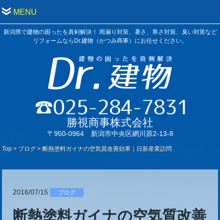
MENU
新潟県で建物の困ったを真剣解決！ 雨漏り対策、暑さ、寒さ対策、臭い対策など
リフォームならDr.建物（かつみ商事）にお任せください。
勝視商事株式会社
〒950-0964 新潟市中央区網川原2-13-8
Top
>
ブログ
>
断熱塗料ガイナの空気質改善効果｜日新産業訪問
2016/07/15
ブログ
断熱塗料ガイナの空気質改善