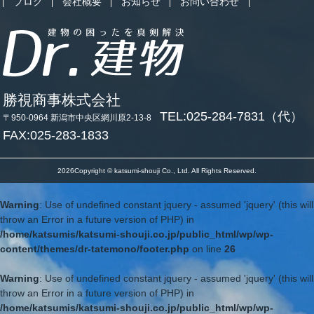
ブログ
会社概要
お知らせ
お問い合わせ
勝視商事株式会社
TEL:025-284-7831（代）
〒950-0964 新潟市中央区網川原2-13-8
FAX:025-283-1833
2026Copyright © katsumi-shouji Co., Ltd. All Rights Reserved.
Warning
: Use of undefined constant jquery - assumed 'jquery' (this will
throw an Error in a future version of PHP) in
/home/katsumis/katsumi-shouji.co.jp/public_html/wp/wp-
content/themes/dr-tatemono/footer.php
on line
26
Warning
: Use of undefined constant jquery - assumed 'jquery' (this will
throw an Error in a future version of PHP) in
/home/katsumis/katsumi-shouji.co.jp/public_html/wp/wp-