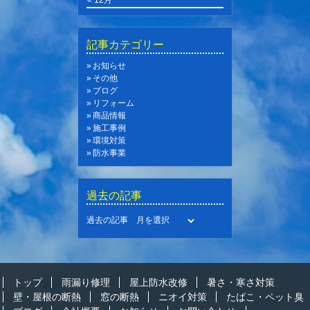
« 12月
記事カテゴリー
お知らせ
その他
ブログ
リフォーム
商品情報
施工事例
環境対策
防水事業
過去の記事
過去の記事
トップ
雨漏り修理
屋上防水改修
暑さ・寒さ対策
壁・屋根の断熱
窓の断熱
ニオイ対策
たばこ・ペット臭