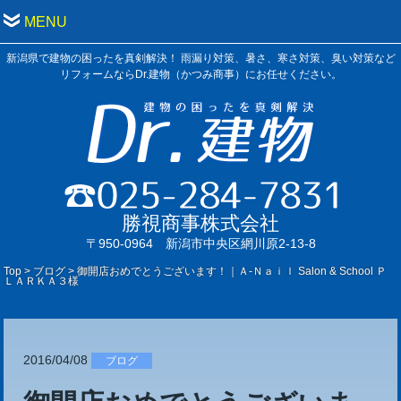
MENU
新潟県で建物の困ったを真剣解決！ 雨漏り対策、暑さ、寒さ対策、臭い対策など
リフォームならDr.建物（かつみ商事）にお任せください。
勝視商事株式会社
〒950-0964 新潟市中央区網川原2-13-8
Top
>
ブログ
>
御開店おめでとうございます！｜Ａ-Ｎａｉｌ Salon & School Ｐ
ＬＡＲＫＡ３様
2016/04/08
ブログ