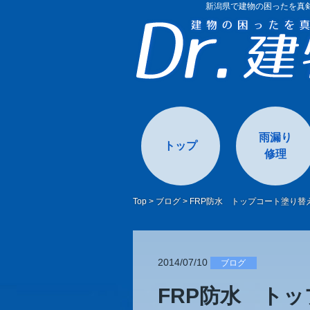
新潟県で建物の困ったを真剣
雨漏り
トップ
修理
Top
>
ブログ
>
FRP防水 トップコート塗り替
2014/07/10
ブログ
FRP防水 ト