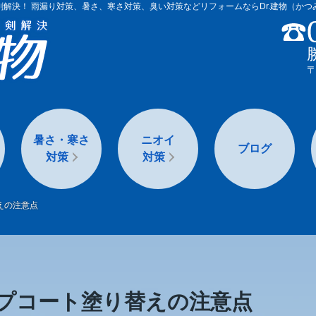
解決！ 雨漏り対策、暑さ、寒さ対策、臭い対策などリフォームならDr.建物（か
〒
暑さ・寒さ
ニオイ
ブログ
対策
対策
えの注意点
壁・屋根の
たばこ・ペ
窓の断熱
断熱
ット臭
ップコート塗り替えの注意点