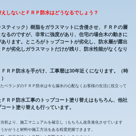
替えしないとＦＲＰ防水はどうなるでしょう？
ラスティック）樹脂をガラスマットに含侵させ、ＦＲＰの層
となるのですが、非常に強度があり、住宅の場合木の動きに
があります。ところがトップコートが劣化し、防水層が露出
ＲＰが劣化しガラスマットだけが残り、防水性能がなくなり
ＦＲＰ防水を手がけ、工事暦は30年近くになります。（時
・）
いたベランダのＦＲＰ防水は今も漏水の心配なくお客様の生活に役立って
たＦＲＰ防水工事のトップコート塗り替えはもちろん、他社
プコート塗り替えも行っています。
た当初より、施工マニュアルを確立し（もちろん改良進化させています
をうかがうと材料や施工方法をある程度把握できます。