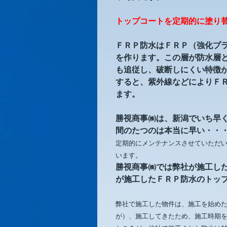
トップコートを定期的に塗り
ＦＲＰ防水はＦＲＰ（強化プ
を作ります。この層が防水層
も追従し、破断しにくい特徴
すると、紫外線などによりＦ
ます。
勝視商事㈱は、新潟でいち早く
間のたつのは本当に早い・・
定期的にメンテナンスさせていただ
います。
勝視商事㈱では弊社が施工し
が施工したＦＲＰ防水のトッ
弊社で施工した物件は、施工を始め
が）、施工してきたため、施工時期