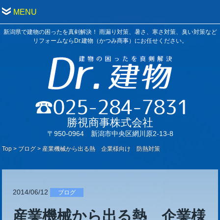
MENU
新潟県で建物の困ったを真剣解決！ 雨漏り対策、暑さ、寒さ対策、臭い対策など
リフォームならDr.建物（かつみ商事）にお任せください。
勝視商事株式会社
〒950-0964 新潟市中央区網川原2-13-8
Top
>
ブログ
>
産業機械から出る熱 企業様向け 防熱対策
2014/06/12
ブログ
産業機械から出る熱 企業様