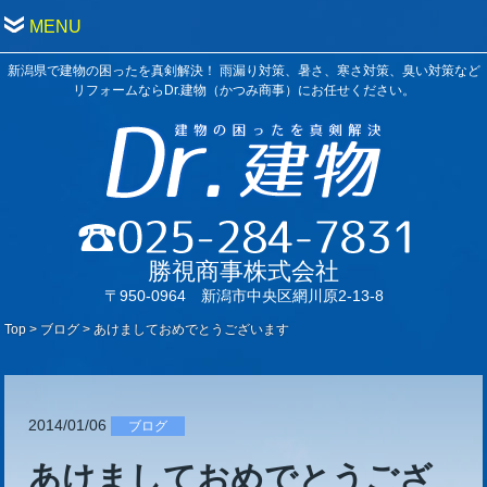
MENU
新潟県で建物の困ったを真剣解決！ 雨漏り対策、暑さ、寒さ対策、臭い対策など
リフォームならDr.建物（かつみ商事）にお任せください。
勝視商事株式会社
〒950-0964 新潟市中央区網川原2-13-8
Top
>
ブログ
>
あけましておめでとうございます
2014/01/06
ブログ
あけましておめでとうござ