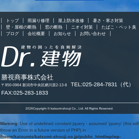
トップ
雨漏り修理
屋上防水改修
暑さ・寒さ対策
壁・屋根の断熱
窓の断熱
ニオイ対策
たばこ・ペット臭
ブログ
会社概要
お知らせ
お問い合わせ
勝視商事株式会社
TEL:025-284-7831（代）
〒950-0964 新潟市中央区網川原2-13-8
FAX:025-283-1833
2026Copyright © katsumi-shouji Co., Ltd. All Rights Reserved.
Warning
: Use of undefined constant jquery - assumed 'jquery' (this will
throw an Error in a future version of PHP) in
/home/katsumis/katsumi-shouji.co.jp/public_html/wp/wp-