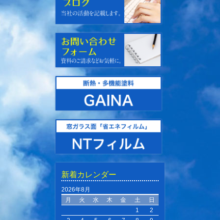
新着カレンダー
2026年8月
月
火
水
木
金
土
日
1
2